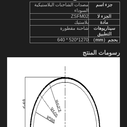
جزء اسم
مصدات الشاحنات البلاستيكية
السوداء
الجزء لا
2
ZSFM0
مادة
بلاستيك
سيناريوهات
شاحنة مقطورة
التطبيق
بحجم
（
m
m
）
70
2
1
*
0 * 6
52
0
4
رسومات المنتج