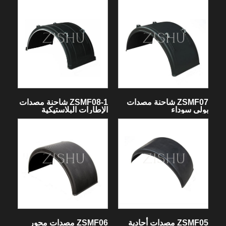
ZSMF07 شاحنة مصدات
ZSMF08-1 شاحنة مصدات
بولي سوداء
الإطارات البلاستيكية
المفردة
ZSMF05 مصدات أحادية
ZSMF06 مصدات محور