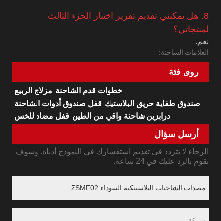
8. هل يمكنني تقديم تقرير اختبار الجزء الثالث
لمنتجاتي؟
نعم.
العلامات الساخنة:
روى فئة
خطوات قدم الشاحنة
مزلاج الربيع
صندوق طفاية حريق البلاستيك
قفل صندوق أدوات الشاحنة
درابزين شاحنة واقي من الطين
قفل مضاد للخس
أرسل سؤال
الرجاء لا تتردد في تقديم استفسارك في النموذج أدناه. وسوف
نقوم بالرد عليك في 24 ساعة.