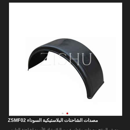
مصدات الشاحنات البلاستيكية السوداء ZSMF02
وصف المنتج مصدات مقطورة من البلاستيك الأسود لشاحنة الطين ،