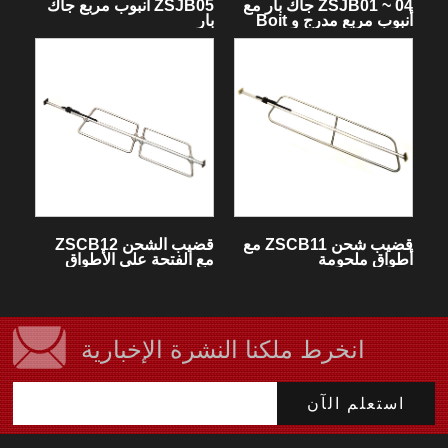
ZSJB01 ~ 04 جاك بار مع
ZSJB05 أنبوب مربع جاك
أنبوب مربع مدرج و Boit
بار
على وسادات القدم
قضيب شحن ZSCB11 مع
قضيب الشحن ZSCB12
أطواق ملحومة
مع الفتحة على الأطواق
انخرط ملكنا النشرة الإخبارية