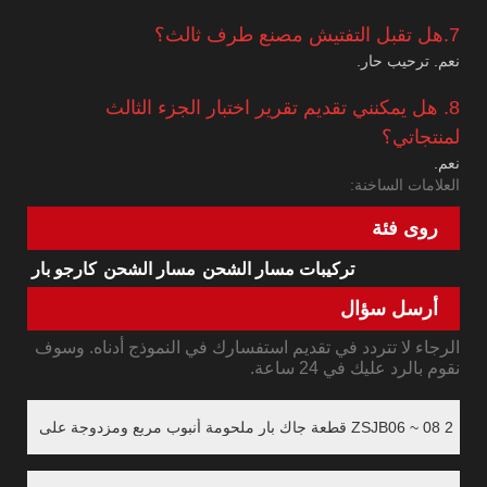
7.هل تقبل التفتيش مصنع طرف ثالث؟
نعم. ترحيب حار.
8. هل يمكنني تقديم تقرير اختبار الجزء الثالث
لمنتجاتي؟
نعم.
العلامات الساخنة:
روى فئة
تركيبات مسار الشحن
مسار الشحن
كارجو بار
أرسل سؤال
الرجاء لا تتردد في تقديم استفسارك في النموذج أدناه. وسوف
نقوم بالرد عليك في 24 ساعة.