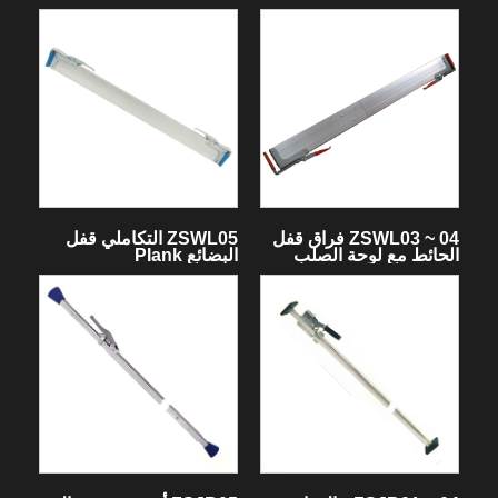
ZSWL03 ~ 04 فراق قفل
ZSWL05 التكاملي قفل
الحائط مع لوحة الصلب
البضائع PIank
تشاك